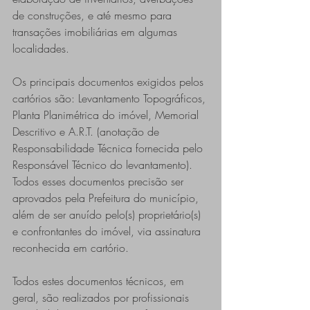
de construções, e até mesmo para 
transações imobiliárias em algumas 
localidades.
Os principais documentos exigidos pelos 
cartórios são: Levantamento Topográficos, 
Planta Planimétrica do imóvel, Memorial 
Descritivo e A.R.T. (anotação de 
Responsabilidade Técnica fornecida pelo 
Responsável Técnico do levantamento). 
Todos esses documentos precisão ser 
aprovados pela Prefeitura do município, 
além de ser anuído pelo(s) proprietário(s) 
e confrontantes do imóvel, via assinatura 
reconhecida em cartório.
Todos estes documentos técnicos, em 
geral, são realizados por profissionais 