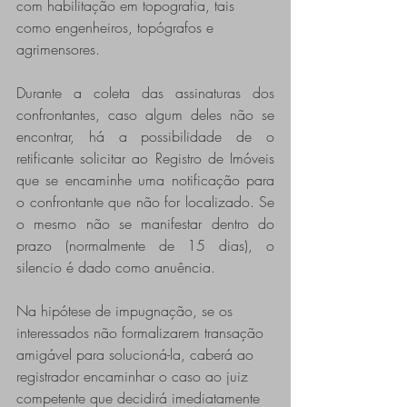
com habilitação em topografia, tais 
como engenheiros, topógrafos e 
agrimensores.
Durante a coleta das assinaturas dos 
confrontantes, caso algum deles não se 
encontrar, há a possibilidade de o 
retificante solicitar ao Registro de Imóveis 
que se encaminhe uma notificação para 
o confrontante que não for localizado. Se 
o mesmo não se manifestar dentro do 
prazo (normalmente de 15 dias), o 
silencio é dado como anuência.
Na hipótese de impugnação, se os 
interessados não formalizarem transação 
amigável para solucioná-la, caberá ao 
registrador encaminhar o caso ao juiz 
competente que decidirá imediatamente 