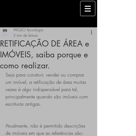
99GEO Tecnologia
2 min de leitura
RETIFICAÇÃO DE ÁREA e
IMÓVEIS, saiba porque e
como realizar.
Seja para construir, vender ou comprar 
um imóvel, a retificação de área muitas 
vezes é algo indispensável para tal, 
principalmente quando são imóveis com 
escrituras antigas. 
Atualmente, não é permitido descrições 
de imóveis em que as referências são: 