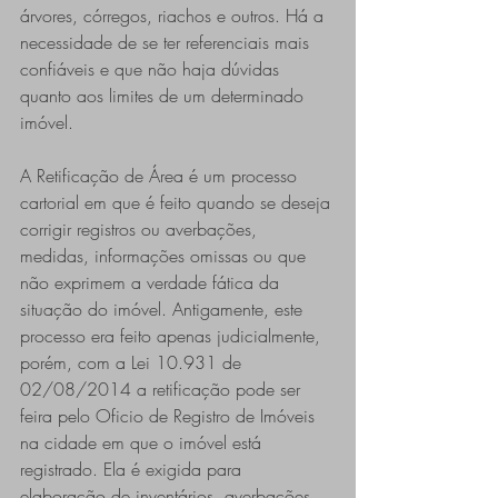
árvores, córregos, riachos e outros. Há a 
necessidade de se ter referenciais mais 
confiáveis e que não haja dúvidas 
quanto aos limites de um determinado 
imóvel.
A Retificação de Área é um processo 
cartorial em que é feito quando se deseja 
corrigir registros ou averbações, 
medidas, informações omissas ou que 
não exprimem a verdade fática da 
situação do imóvel. Antigamente, este 
processo era feito apenas judicialmente, 
porém, com a Lei 10.931 de 
02/08/2014 a retificação pode ser 
feira pelo Oficio de Registro de Imóveis 
na cidade em que o imóvel está 
registrado. Ela é exigida para 
elaboração de inventários, averbações 