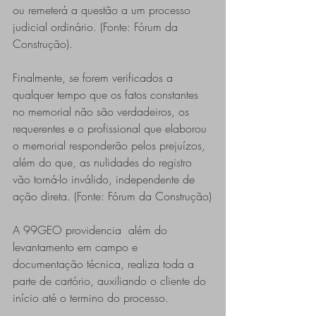
ou remeterá a questão a um processo 
judicial ordinário. (Fonte: Fórum da 
Construção).
Finalmente, se forem verificados a 
qualquer tempo que os fatos constantes 
no memorial não são verdadeiros, os 
requerentes e o profissional que elaborou 
o memorial responderão pelos prejuízos, 
além do que, as nulidades do registro 
vão torná-lo inválido, independente de 
ação direta. (Fonte: Fórum da Construção)
A 99GEO providencia  além do 
levantamento em campo e 
documentação técnica, realiza toda a 
parte de cartório, auxiliando o cliente do 
início até o termino do processo.