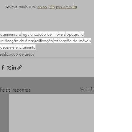
Saiba mais em 
www.99geo.com.br
agrimensura
regularização de imóveis
topografia
retificação de áreas
retificação
retificação de imóveis
georreferenciamento
retificação de áreas
Posts recentes
Ver tudo